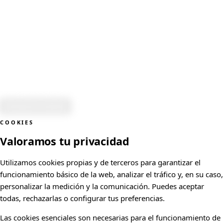
FIRMA
Equipo
Bufete
Madrid
Contacto
Mapa del sitio
LEGAL
Aviso legal
Política de privacidad
Política de cookies
LABE ABOGADOS
BUFETE LEGAL DE ABOGADOS EN MADRID
CHAMARTÍN, MADRID
Configurar cookies
COOKIES
Valoramos tu privacidad
Utilizamos cookies propias y de terceros para garantizar el
funcionamiento básico de la web, analizar el tráfico y, en su caso,
personalizar la medición y la comunicación. Puedes aceptar
todas, rechazarlas o configurar tus preferencias.
Las cookies esenciales son necesarias para el funcionamiento de