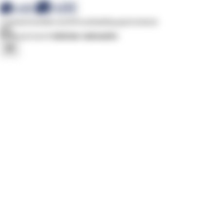
Criptoactivos
Mercantil
Fiscalidad
Equipo
Contacto
Solicitar valoración
WHATSAPP