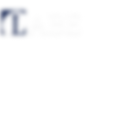
BUFETE LEGAL EN MADRID PARA FISCALIDAD
INTERNACIONAL, MERCANTIL Y ACTIVOS DIGITALES
REGULADOS. COORDINACIÓN JURÍDICA DESDE MADRID
PARA ASUNTOS DE EMPRESA, SOCIOS, INVERSORES Y
PATRIMONIO.
91 314 90 16
info@labeabogados.com
C. de Cardenal Marcelo Spínola, 2, 5.ª planta izquierda,
Chamartín, 28016 Madrid, España
ÁREAS
Fiscalidad internacional
Abogado fiscal en Madrid
Mercantil y
corporate
Abogado mercantil en Madrid
Criptoactivos
Abogado de
criptomonedas en Madrid